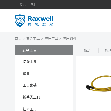
登录
注册
首页
>
五金工具
>
液压工具
>
液压附件
五金工具
新品
价
防爆工具
量具
工具套装
扳手类工具
扭力工具