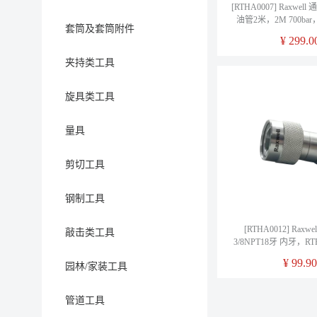
[RTHA0007] Raxwe
油管2米，2M 700b
套筒及套筒附件
NPT 3/8"，RTHA
¥
299.0
夹持类工具
旋具类工具
量具
剪切工具
钢制工具
[RTHA0012] Raxw
敲击类工具
3/8NPT18牙 内牙，RT
¥
99.90
园林/家装工具
管道工具