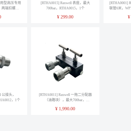
ll 通用型高压专用
[RTHA0015] Raxwell 表座，最大
[RTHA0001
ar，两端扣螺纹
700bar，RTHA0015，1个
联管6米，WP70
0007，1根
RT
0
¥
299.00
ell 公接头，
[RTHA0011] Raxwell 一拖二分配器
HA0012，1个
（油路块），最大700bar，
RTHA0011，1个
¥
1,990.00