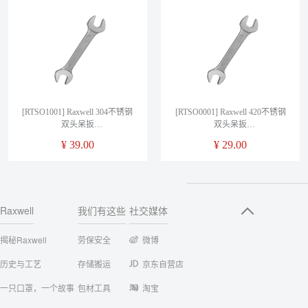
[RTSO1001] Raxwell 304不锈钢
[RTSO0001] Raxwell 420不锈钢
双头呆扳
双头呆扳
手,5.5*7mm,RTSO1001,售卖规
手,5.5*7mm,RTSO0001,售卖规
¥
39.00
¥
29.00
格：1把
格：1把
Raxwell
我们有这些
社交媒体
揭秘Raxwell
劳保安全
微博
历史与工艺
存储搬运
京东自营店
一只口罩，一个故事
包材工具
淘宝