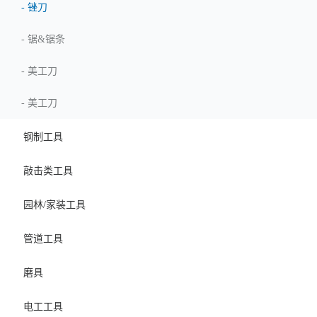
-
锉刀
-
锯&锯条
-
美工刀
-
美工刀
钢制工具
敲击类工具
园林/家装工具
管道工具
磨具
电工工具