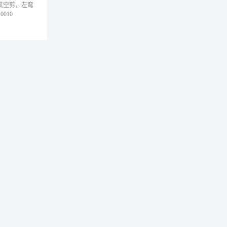
ell 航空剪，左弯
0010