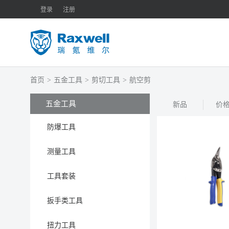
登录
注册
首页
>
五金工具
>
剪切工具
>
航空剪
五金工具
新品
价
防爆工具
测量工具
工具套装
扳手类工具
扭力工具