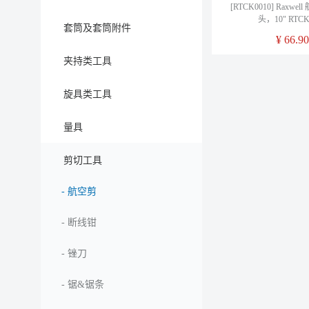
[RTCK0010] Raxw
头，10" RTCK
套筒及套筒附件
¥
66.90
夹持类工具
旋具类工具
量具
剪切工具
-
航空剪
-
断线钳
-
锉刀
-
锯&锯条