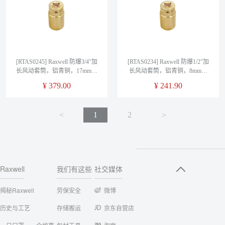
[RTAS0245] Raxwell 防爆3/4"加
[RTAS0234] Raxwell 防爆1/2"加
长风动套筒，铝青铜，17mm，
长风动套筒，铝青铜，8mm，
RTAS0245
RTAS0234
¥
379.00
¥
241.90
<
1
2
<
Raxwell
我们有这些
社交媒体
揭秘Raxwell
劳保安全
微博
历史与工艺
存储搬运
京东自营店