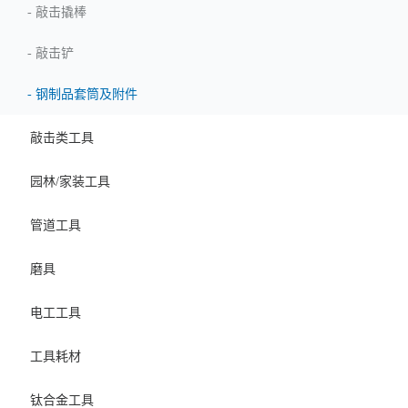
-
敲击撬棒
-
敲击铲
-
钢制品套筒及附件
敲击类工具
园林/家装工具
管道工具
磨具
电工工具
工具耗材
钛合金工具