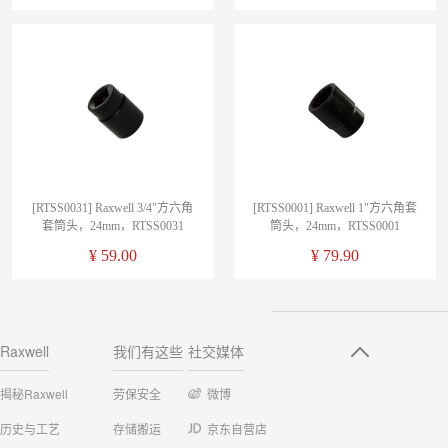
[RTSS0031] Raxwell 3/4"方六角
[RTSS0001] Raxwell 1"方六角套
套筒头，24mm，RTSS0031
筒头，24mm，RTSS0001
¥
59.00
¥
79.90
Raxwell
我们有这些
社交媒体
揭秘Raxwell
劳保安全
微博
历史与工艺
存储搬运
京东自营店