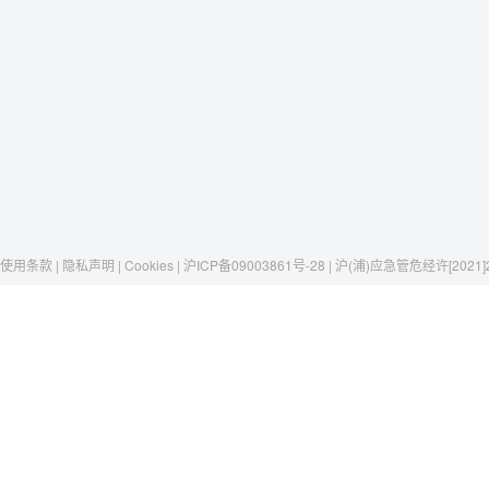
使用条款 | 隐私声明 | Cookies | 沪ICP备09003861号-28 | 沪(浦)应急管危经许[2021]
Raxwell
我们有这些
社交媒体
揭秘Raxwell
劳保安全
微博
历史与工艺
存储搬运
京东自营店
一只口罩，一个故事
包材工具
淘宝
清洁卫生