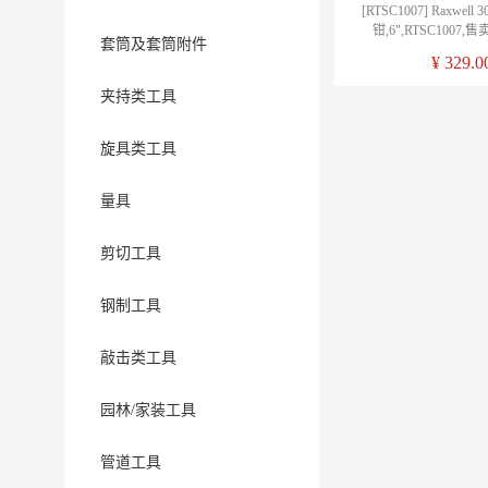
[RTSC1007] Raxwel
钳,6",RTSC1007
套筒及套筒附件
¥
329.0
夹持类工具
旋具类工具
量具
剪切工具
钢制工具
敲击类工具
园林/家装工具
管道工具