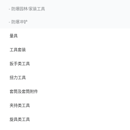
-
防爆园林/家装工具
-
防爆冲铲
量具
工具套装
扳手类工具
扭力工具
套筒及套筒附件
夹持类工具
旋具类工具