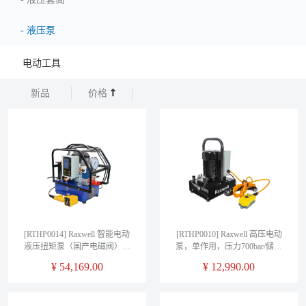
-
液压泵
电动工具
新品
价格
[RTHP0014] Raxwell 智能电动
[RTHP0010] Raxwell 高压电动
液压扭矩泵（国产电磁阀），
泵，单作用，压力700bar/储油
压力700bar，电源110/230V，功
量4000ML，无刷电机，回退溢
¥
54,169.00
¥
12,990.00
率0.55kw，容积6L，流量0.7-
流阀，高精度压力表，
1.8-6.5 L/min,RTHP0014
RTHP0010，1台