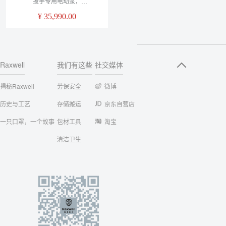
扳手专用电动泵，
220V/700Bar，无刷电机，回退
¥
35,990.00
溢流阀，高精度压力表，
RTHP0001，1台
Raxwell
我们有这些
社交媒体
揭秘Raxwell
劳保安全
微博
历史与工艺
存储搬运
京东自营店
一只口罩，一个故事
包材工具
淘宝
清洁卫生