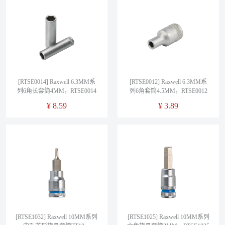
[RTSE0014] Raxwell 6.3MM系
[RTSE0012] Raxwell 6.3MM系
列6角长套筒4MM，RTSE0014
列6角套筒4.5MM，RTSE0012
¥
8.59
¥
3.89
[RTSE1032] Raxwell 10MM系列
[RTSE1025] Raxwell 10MM系列