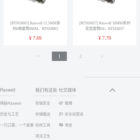
[RTSE0065] Raxwell 12.5MM系
[RTSE0057] Raxwell 10MM系列
列6角套筒8MM，RTSE0065
花型套筒E8，RTSE0057
¥
7.69
¥
7.79
<
1
2
<
Raxwell
我们有这些
社交媒体
揭秘Raxwell
劳保安全
微博
历史与工艺
存储搬运
京东自营店
一只口罩，一个故事
包材工具
淘宝
清洁卫生