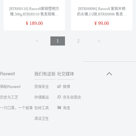
[RTRH0110] Raxwell紫铜塑柄方
[RTRH0096] Raxwell 紫铜木柄
锤,500g,RTRH0110 售卖规格：
奶头锤,1/2磅,RTRH0096 售卖规
1把
格：1把
¥
189.00
¥
99.00
<
1
2
<
Raxwell
我们有这些
社交媒体
揭秘Raxwell
劳保安全
微博
历史与工艺
存储搬运
京东自营店
一只口罩，一个故事
包材工具
淘宝
清洁卫生