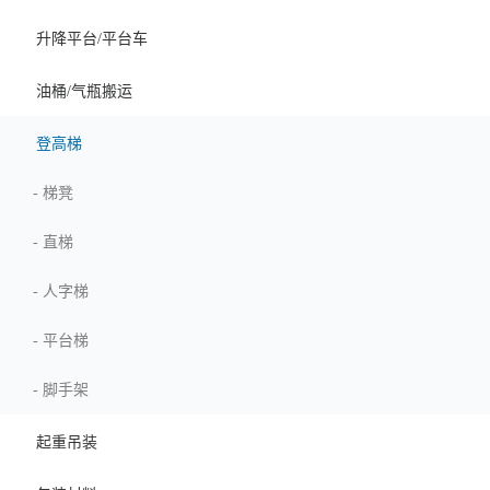
升降平台/平台车
油桶/气瓶搬运
登高梯
-
梯凳
-
直梯
-
人字梯
-
平台梯
-
脚手架
起重吊装