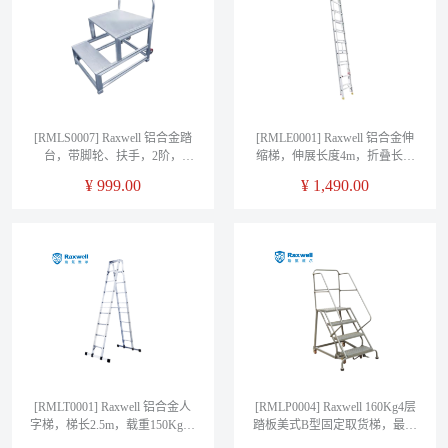
[RMLS0007] Raxwell 铝合金踏
[RMLE0001] Raxwell 铝合金伸
台，带脚轮、扶手，2阶，
缩梯，伸展长度4m，折叠长度
603*600*600，载重150Kg
2.78m，载重150Kg（售完即
¥
999.00
¥
1,490.00
止）
[RMLT0001] Raxwell 铝合金人
[RMLP0004] Raxwell 160Kg4层
字梯，梯长2.5m，载重150Kg，
踏板美式B型固定取货梯，最高
单平衡杆（售完即止）
层离地高度1020mm，RL354B