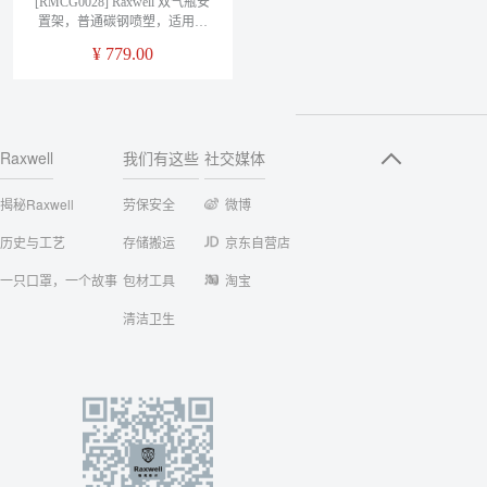
[RMCG0028] Raxwell 双气瓶安
置架，普通碳钢喷塑，适用于
40L气瓶，经济型
¥
779.00
Raxwell
我们有这些
社交媒体
揭秘Raxwell
劳保安全
微博
历史与工艺
存储搬运
京东自营店
一只口罩，一个故事
包材工具
淘宝
清洁卫生