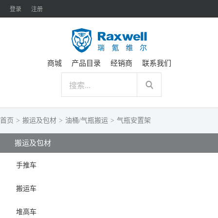
登录
注册
商城
产品目录
经销商
联系我们
首页
>
搬运及包材
>
油桶/气瓶搬运
>
气瓶安置架
搬运及包材
手推车
搬运车
堆高车