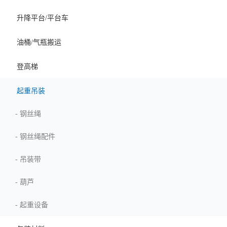
升降平台/平台车
油桶/气瓶搬运
登高梯
起重吊装
-
钢丝绳
-
钢丝绳配件
-
吊装带
-
葫芦
-
起重设备