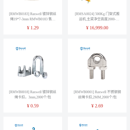
[RMWB0183] Raxwell 镀锌钢丝
[RMSA0024] 500Kg 门架式搬
绳19*7-3mm RMWB0183 售卖
运机,主梁净空高度2000-
单位：米
3000mm手摇可调, 主梁跨度
¥
1.29
¥
16,999.00
3000mm,Φ200*尼龙万向轮带刹
车,不含葫芦及行走小车,拆卸发
运,客户自行安装
[RMWB0018] Raxwell 镀锌钢丝
[RMWB0001] Raxwell 不锈钢钢
绳卡扣，3mm,2000个/包
丝绳卡扣,2MM,2000个/包
¥
0.59
¥
2.69