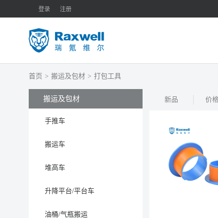
登录
注册
首页
>
搬运及包材
>
打包工具
搬运及包材
新品
价
手推车
搬运车
堆高车
升降平台/平台车
油桶/气瓶搬运