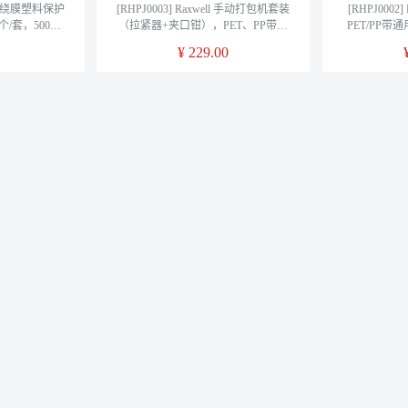
ll 缠绕膜塑料保护
[RHPJ0003] Raxwell 手动打包机套装
[RHPJ0002
/套，500套/
（拉紧器+夹口钳），PET、PP带通
PET/PP带通
用，带宽(mm):13-19，带厚(mm):0.5-
19，带厚(mm
¥
229.00
1，红色