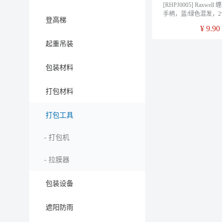
[RHPJ0005] Raxwe
手柄，蓝/绿色混发，2个
登高梯
箱
¥
9.90
起重吊装
包装材料
打包材料
打包工具
-
打包机
-
拉膜器
包装设备
遮阳防雨