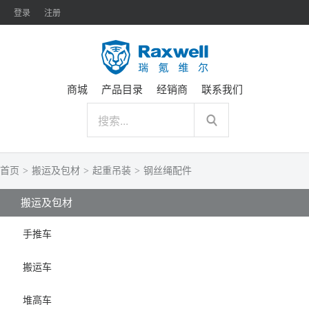
登录
注册
商城
产品目录
经销商
联系我们
首页
>
搬运及包材
>
起重吊装
>
钢丝绳配件
搬运及包材
手推车
搬运车
堆高车