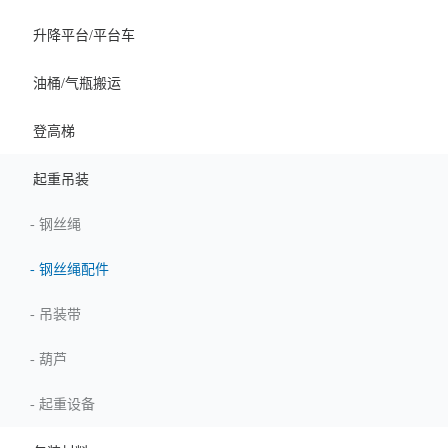
升降平台/平台车
油桶/气瓶搬运
登高梯
起重吊装
-
钢丝绳
-
钢丝绳配件
-
吊装带
-
葫芦
-
起重设备