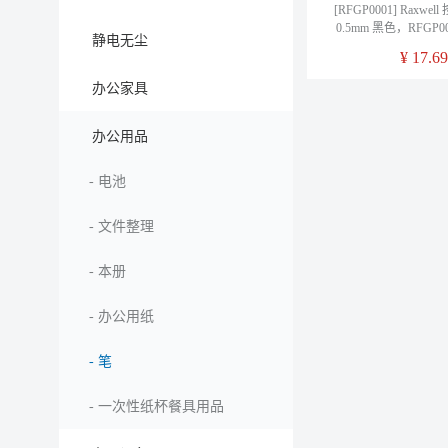
[RFGP0001] Raxw
0.5mm 黑色，RFGP
静电无尘
格：12支/
¥
17.69
办公家具
办公用品
-
电池
-
文件整理
-
本册
-
办公用纸
-
笔
-
一次性纸杯餐具用品