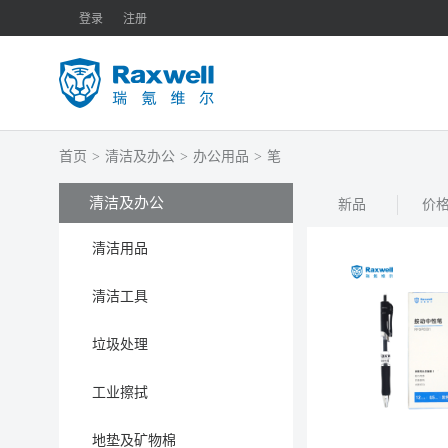
登录
注册
首页
>
清洁及办公
>
办公用品
>
笔
清洁及办公
新品
价
清洁用品
清洁工具
垃圾处理
工业擦拭
地垫及矿物棉