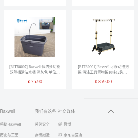
[RJTR0007] Raxwell 保洁多功能
[RJTR0001] Raxwell 可移动拖把
双隔桶清洁水桶 深灰色 单位：
架 清洁工具置物架10挂12钩（3
个
把及以上含包装）
¥
75.90
¥
859.00
Raxwell
我们有这些
社交媒体
揭秘Raxwell
劳保安全
微博
历史与工艺
存储搬运
京东自营店