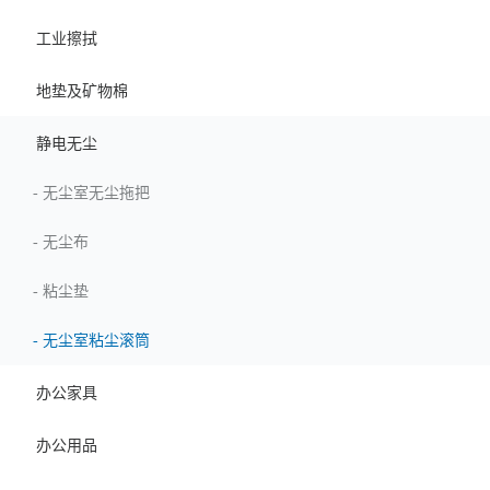
工业擦拭
地垫及矿物棉
静电无尘
-
无尘室无尘拖把
-
无尘布
-
粘尘垫
-
无尘室粘尘滚筒
办公家具
办公用品