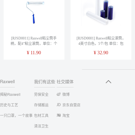
[RJSD0011] Raxwell粘尘筒手
[RJSD0001] Raxwell粘尘滚筒，
柄，配4”粘尘滚筒，单位：个
4英寸白色，5个/包 单位：包
¥
11.90
¥
32.90
Raxwell
我们有这些
社交媒体
揭秘Raxwell
劳保安全
微博
历史与工艺
存储搬运
京东自营店
一只口罩，一个故事
包材工具
淘宝
清洁卫生