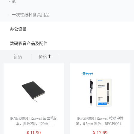
-
笔
-
一次性纸杯餐具用品
办公设备
数码影音产品及配件
新品
价格
[RNBK0001] Raxwell 皮面笔记
[RFGP0001] Raxwell 按动中性
本，黑色25k，120页，
笔，0.5mm 黑色，RFGP0001，
RNBK0001，售卖规格：1本
售卖规格：12支/盒
¥
11.90
¥
17.69