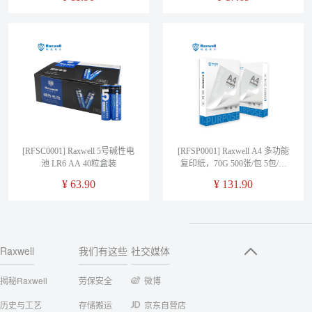
[RFSC0001] Raxwell 5号碱性电
[RFSP0001] Raxwell A4 多功能
池 LR6 AA 40粒盒装
复印纸，70G 500张/包 5包/箱
单位：箱
¥
63.90
¥
131.90
Raxwell
我们有这些
社交媒体
揭秘Raxwell
劳保安全
微博
历史与工艺
存储搬运
京东自营店