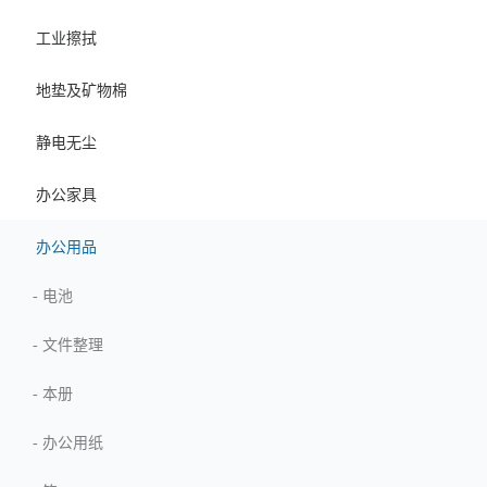
工业擦拭
地垫及矿物棉
静电无尘
办公家具
办公用品
-
电池
-
文件整理
-
本册
-
办公用纸