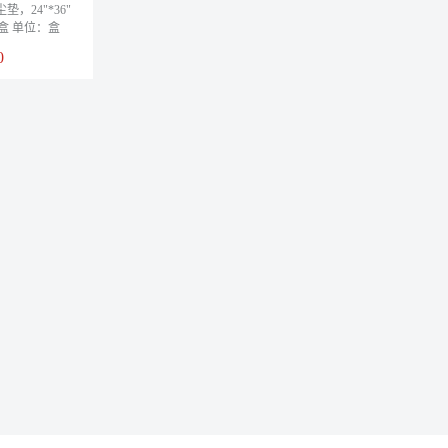
粘尘垫，24"*36"
/盒 单位：盒
0