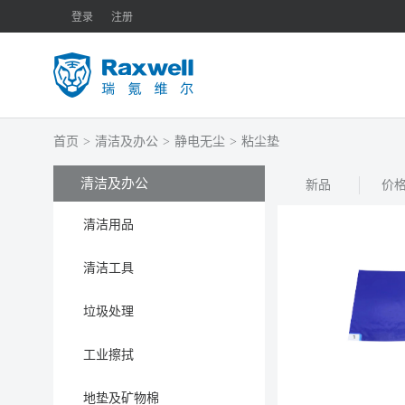
登录
注册
首页
>
清洁及办公
>
静电无尘
>
粘尘垫
清洁及办公
新品
价
清洁用品
清洁工具
垃圾处理
工业擦拭
地垫及矿物棉