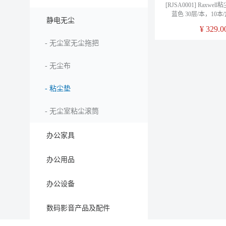
[RJSA0001] Raxwell
蓝色 30层/本，10本
静电无尘
¥
329.0
-
无尘室无尘拖把
-
无尘布
-
粘尘垫
-
无尘室粘尘滚筒
办公家具
办公用品
办公设备
数码影音产品及配件