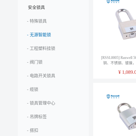
安全锁具
-
特殊锁具
-
无源智能锁
-
工程塑料挂锁
[RSSL0005] Raxwel
-
阀门锁
铜、不锈钢、镀镍，
¥
1,089.
-
电路开关锁具
-
缆锁
-
锁具管理中心
-
吊牌标签
-
搭扣