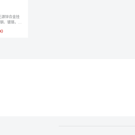
ell 无源锌合金挂
钢、镀铬，安
00