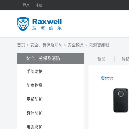
登录
注册
首页
>
安全、劳保及消防
>
安全锁具
>
无源智能锁
安全、劳保及消防
新品
价
手部防护
防疫物资
足部防护
身体防护
电弧防护