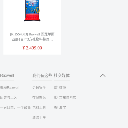
[RHSS4683] Raxwell 固定单面
四层1百叶3方孔物料整理架
（含挂钩零件盒）
¥
2,499.00
Raxwell
我们有这些
社交媒体
揭秘Raxwell
劳保安全
微博
历史与工艺
存储搬运
京东自营店
一只口罩，一个故事
包材工具
淘宝
清洁卫生