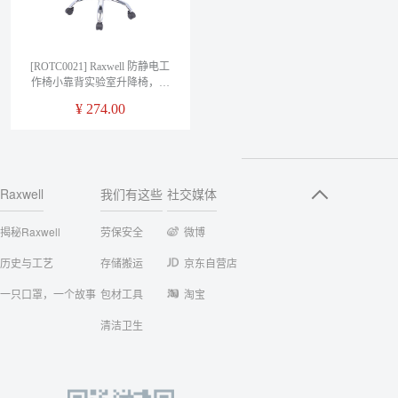
[ROTC0021] Raxwell 防静电工
作椅小靠背实验室升降椅，升
降高度44-57cm，
¥
274.00
370*340*190mm，ROTC0021，
一把
Raxwell
我们有这些
社交媒体
揭秘Raxwell
劳保安全
微博
历史与工艺
存储搬运
京东自营店
一只口罩，一个故事
包材工具
淘宝
清洁卫生