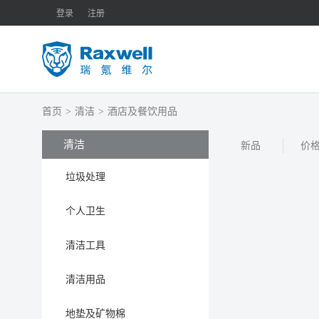
登录
注册
首页
>
清洁
>
酒店及餐饮用品
清洁
新品
价
垃圾处理
个人卫生
清洁工具
清洁用品
地垫及矿物棉