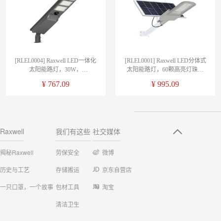
[RLEL0004] Raxwell LED一体化
[RLEL0001] Raxwell LED分体式
太阳能路灯，30W，
太阳能路灯，60颗高亮灯珠，
3.2V/12000MAH磷酸铁锂电
40W/6V多晶硅太阳能板
¥
767.09
¥
995.09
池，单晶5V13W太阳能板，售
425*670，30AH/3.2V磷酸铁锂
卖规格1个
电池，售卖规格1个
Raxwell
我们有这些
社交媒体
揭秘Raxwell
劳保安全
微博
历史与工艺
存储搬运
京东自营店
一只口罩，一个故事
包材工具
淘宝
清洁卫生