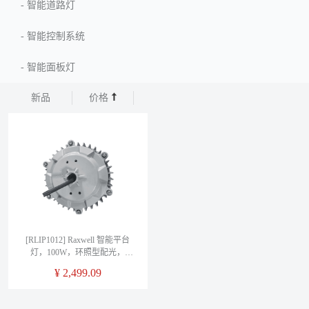
-
智能道路灯
-
智能控制系统
-
智能面板灯
新品
价格
[RLIP1012] Raxwell 智能平台
灯，100W，环照型配光，
5700K，Ra＞80，RLIP1012， 1
¥
2,499.09
只/箱