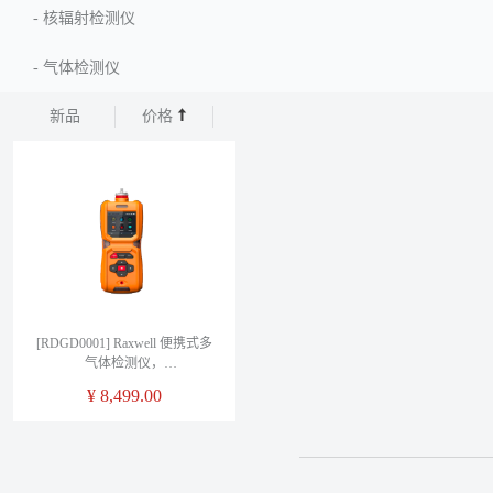
-
核辐射检测仪
-
气体检测仪
新品
价格
[RDGD0001] Raxwell 便携式多
气体检测仪，
LEL/O2/CO/H2S，高清彩屏，
¥
8,499.00
泵吸式，充电款电池可拆卸，
标配伸缩手柄1条+1米软管，
RDGD0001，1个/箱