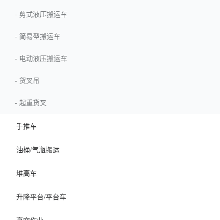
-
剪式液压搬运车
-
简易型搬运车
-
电动液压搬运车
-
货叉吊
-
起重货叉
手推车
油桶/气瓶搬运
堆高车
升降平台/平台车