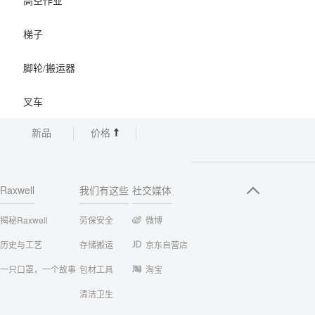
高空作业
梯子
脚轮/搬运器
叉车
新品
价格
Raxwell
我们有这些
社交媒体
揭秘Raxwell
劳保安全
微博
历史与工艺
存储搬运
京东自营店
一只口罩，一个故事
包材工具
淘宝
清洁卫生