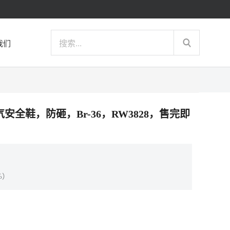
我们
轻便透气安全鞋，防砸，Br-36，RW3828，售完即
%）