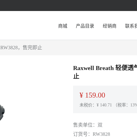
商城
产品目录
经销商
联系
6，RW3828，售完即止
Raxwell Breath 
止
¥
159.00
未税价：¥
140.71
（税率：13
售卖单位：
双
订货号：
RW3828