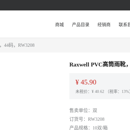
商城
产品目录
经销商
联系
44码，RW3208
Raxwell PVC高筒
¥
45.90
未税价：¥
40.62
（税率：13%
售卖单位：
双
订货号：
RW3208
产品规格：
10双/箱