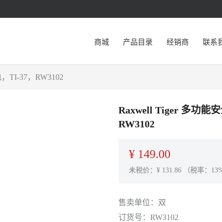
商城
产品目录
经销商
联系
TI-37，RW3102
Raxwell Tiger 
RW3102
¥
149.00
未税价：¥
131.86
（税率：13
售卖单位：
双
订货号：
RW3102