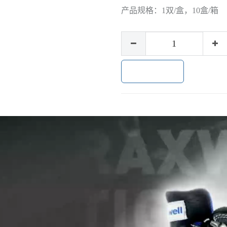
产品规格：
1双/盒，10盒/箱
加入购物车