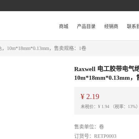
商城
产品目录
经销商
联系
色，10m*18mm*0.13mm，售卖规格：1卷
Raxwell 电工胶带电气
10m*18mm*0.13m
¥
2.19
未税价：¥
1.94
（税率：13%
售卖单位：
卷
订货号：
RETP0003