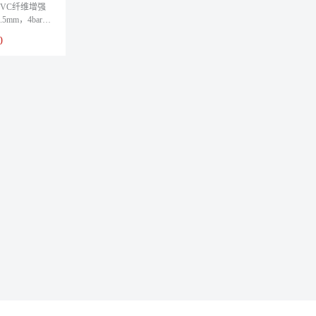
ll PVC纤维增强
5mm，4bar，
0米/卷
0