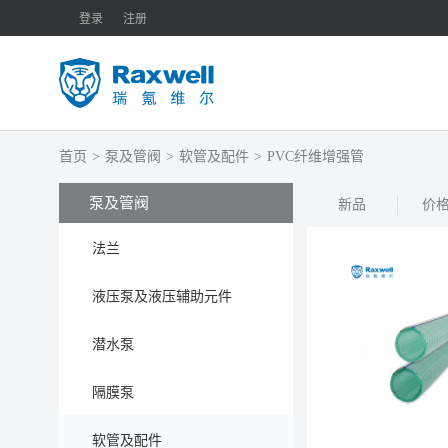
登录
注册
首页
>
泵及管阀
>
软管及配件
>
PVC纤维增强管
泵及管阀
新品
价
法兰
液压泵及液压辅助元件
潜水泵
隔膜泵
软管及配件