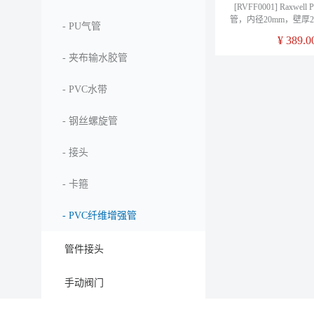
[RVFF0001] Raxwe
管，内径20mm，壁厚2.
-
PU气管
RVFF0001，5
¥
389.0
-
夹布输水胶管
-
PVC水带
-
钢丝螺旋管
-
接头
-
卡箍
-
PVC纤维增强管
管件接头
手动阀门