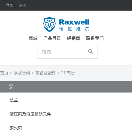
登录
注册
商城
产品目录
经销商
联系我们
首页
>
泵及管阀
>
软管及配件
>
PU气管
泵
法兰
液压泵及液压辅助元件
潜水泵