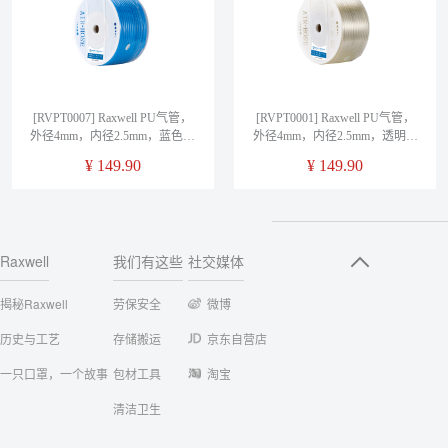
[RVPT0007] Raxwell PU气管，
[RVPT0001] Raxwell PU气管，
外径4mm，内径2.5mm，蓝色，
外径4mm，内径2.5mm，透明，
RVPT0007，售卖规格：200米/
RVPT0001，售卖规格：200米/
¥
149.90
¥
149.90
卷
卷
Raxwell
我们有这些
社交媒体
揭秘Raxwell
劳保安全
微博
历史与工艺
存储搬运
京东自营店
一只口罩，一个故事
包材工具
淘宝
清洁卫生