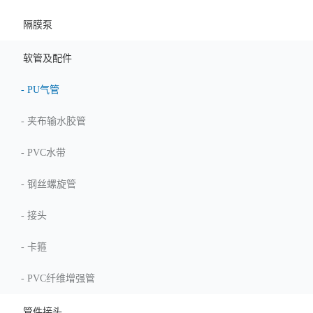
隔膜泵
软管及配件
-
PU气管
-
夹布输水胶管
-
PVC水带
-
钢丝螺旋管
-
接头
-
卡箍
-
PVC纤维增强管
管件接头